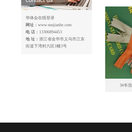
contact us
华体会在线登录
网址：
www.sunjianhe.com
电 话：
13306894453
地 址：
浙江省金华市义乌市江东
街道下湾村六区1幢3号
3#丰