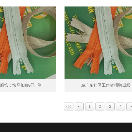
浩服饰：快马加鞭赶订单
3#广东社区工作者招聘成绩
<<
<
1
2
3
4
>