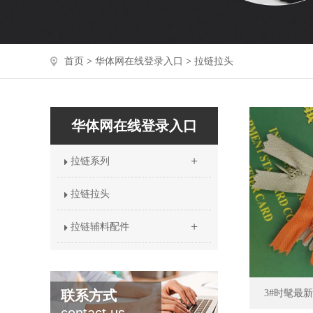
首页
>
华体网在线登录入口
>
拉链拉头
华体网在线登录入口
+
拉链系列
拉链拉头
+
拉链辅料配件
联系方式
3#时髦最