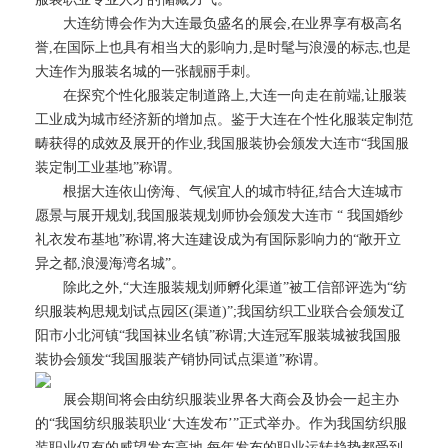
大连纺博会作为大连最负盛名的展会,在业界享有极高名
誉,在国际上也具有相当大的影响力,是时髦与浪漫的标志,也是
大连作为服装名城的一张靓丽手刺。
在探究个性化服装定制道路上,大连一向走在前端,让服装
工业成为城市经济新的增加点。鉴于大连在个性化服装定制范
畴获得的成效及展开的作业,我国服装协会颁发大连市“我国服
装定制工业基地”称谓。
根据大连依山傍海、气候宜人的城市特征,结合大连城市
愿景与展开规划,我国服装规划师协会颁发大连市 “ 我国婚纱
礼衣发布基地”称谓,将大连建设成为有国际影响力的“敞开立
异之都,浪漫海湾名城”。
除此之外,“大连服装规划师孵化渠道”被工信部评选为“纺
织服装构思规划试点园区(渠道)”;我国纺织工业联合会颁发辽
阳市小北河镇“我国袜业名镇”称谓;大连冠军服装城被我国服
装协会颁发“我国服装产销协同试点渠道”称谓。
展会期间将会由纺织服装业界各大商会及协会一起主办
的“我国纺织服装职业‘大连发布’”正式举办。作为我国纺织服
装职业仅有的威望发布高地,每年发布的职业运转趋势都受到