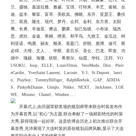
兰、盛驰、嘉波拉雅、雅威、宝强、叮特来、丰艺、俊铭、丛
迪、益丰、黎富、富哥、美欧岚、拂晓、东升、亚瑟王、桑扶
兰、双燕、隆生、现代、梦丹、众邦、金利、东方美、太阳
鹰、长勇、辛迪亚、摩达、鹏莱、知己知彼、小布涂、瑞杰
思、虎欣、金途、蒂姆、绣美、和平鸟、九牧王、金泓达、柯
利亚诺、鸣鹿、丽友、顺美、喜盈门、舒朗、惠博、迪可、斯
必得、大维、文人、、华斯、喜百乐、圣仑、巴龙、即发、功
德中、瑰丽、海珊、纺联、希努尔、仙霞、华钰、汉邦、YO
USOKU、Joop、ELLE、LouisVitton、VeroModa、Dior、Pierr
eCardin、YvesSaint Laurent、Lacoste、Y-3、St.Dupont、lanvi
n、Playboy、TommyHilfiger、RalphReebok、GAP、ADIDA
S、Pinky&Dianne、Uniqlo、Nikko、NEXT、 JackJones、LOE
WE、Mizuno、Chanel、Windsor......
开幕式上,由历届荣获奖项的规划师带来联合时装发布作
为开幕首秀,以“初心”为主题,联合奉献了一场精彩绝伦的时装
大秀,获得现场一起好评。这是纺博会历史上初次推出联合开
幕首秀,充沛展现了大连时装的原创规划品牌风貌,显示了大连
服装职业专业人才的储藏力气。