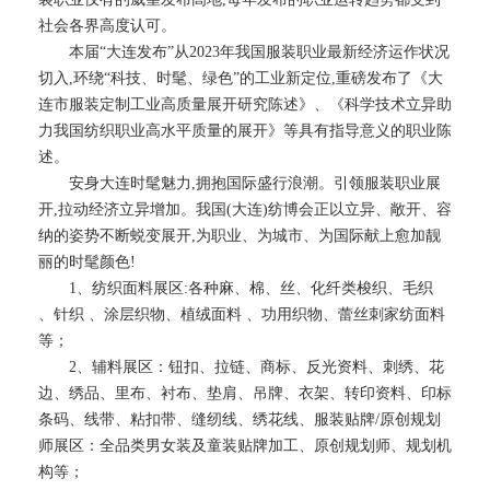
社会各界高度认可。
本届“大连发布”从2023年我国服装职业最新经济运作状况
切入,环绕“科技、时髦、绿色”的工业新定位,重磅发布了《大
连市服装定制工业高质量展开研究陈述》、《科学技术立异助
力我国纺织职业高水平质量的展开》等具有指导意义的职业陈
述。
安身大连时髦魅力,拥抱国际盛行浪潮。引领服装职业展
开,拉动经济立异增加。我国(大连)纺博会正以立异、敞开、容
纳的姿势不断蜕变展开,为职业、为城市、为国际献上愈加靓
丽的时髦颜色!
1、纺织面料展区:各种麻、棉、丝、化纤类梭织、毛织
、针织 、涂层织物、植绒面料 、功用织物、蕾丝刺家纺面料
等；
2、辅料展区：钮扣、拉链、商标、反光资料、刺绣、花
边、绣品、里布、衬布、垫肩、吊牌、衣架、转印资料、印标
条码、线带、粘扣带、缝纫线、绣花线、服装贴牌/原创规划
师展区：全品类男女装及童装贴牌加工、原创规划师、规划机
构等；