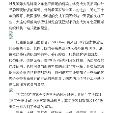
以及国际大品牌建立东北亚商场的桥梁，终究成为优质国内外
品牌展现洽谈的渠道。伴随着国家综合国力的进步，通过三十
年的展开，我国服装业渐渐的变成了国民经济中重要的支柱工
业，大连纺织服装供应链博览会现已渐渐的变成为东北亚区域
纺织服装一站式收购渠道。
历届展会展出面积合计 50000m2,共来自 18个国家和区域
的参展商与会。其间，国内参展商占 69%,海外展商 31%。展
位依照盛行纺织面料辅料、盛行纱线、服装贴牌/原创规划、
服饰配件、缝制设备、数码印花等类别分区排布。历届展会的
佳绩证明，长时间参与面辅料展的企业非常积极，各类新式纺
织服装企业也均持增加趋势，特别是本年还增加了一些新的优
秀企业带着新推行的产品前来参展，国内的几个特征工业基地
也以展团方式参与参展。
“FIC2022”博览会接连三天的展出以来，共招引了 64321
(不完全统计)名业界买家进场观赏，其间服装制造商和外贸进
出口公司占到了全场的 87%。
新元、大韩、三耳兔、叮特来、大杨、凯森蒙、思凡、友