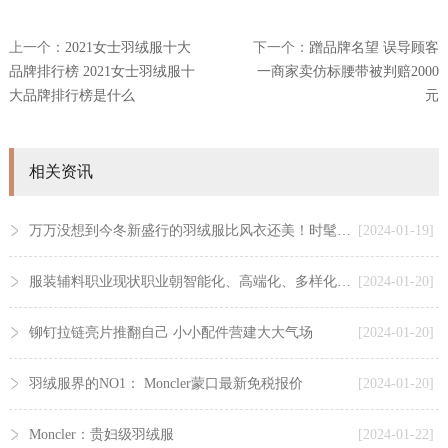
上一个：
2021女士羽绒服十大
下一个：
蹭品牌名望 误导顾客
品牌排行榜 2021女士羽绒服十
一商家卖仿标腰带被判赔2000
大品牌排行榜是什么
元
相关资讯
万万没想到今冬新盛行的羽绒服比风衣还美！时髦保暖还显瘦
[2024-01-19]
服装辅料职业现状职业朝智能化、高端化、多样化开展「图」
[2024-01-20]
铆钉拉链亮片推翻自己 小小配件营建大大气场
[2024-01-20]
羽绒服界的NO1： Moncler蒙口最新免税报价
[2024-01-20]
Moncler：贵妇级羽绒服
[2024-01-22]