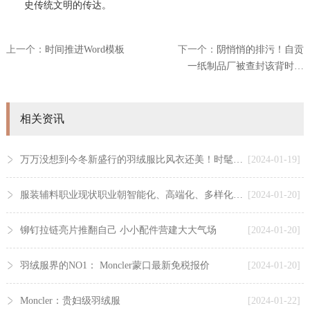
史传统文明的传达。
上一个：
时间推进Word模板
下一个：
阴悄悄的排污！自贡
一纸制品厂被查封该背时…
相关资讯
万万没想到今冬新盛行的羽绒服比风衣还美！时髦保暖还显瘦
[2024-01-19]
服装辅料职业现状职业朝智能化、高端化、多样化开展「图」
[2024-01-20]
铆钉拉链亮片推翻自己 小小配件营建大大气场
[2024-01-20]
羽绒服界的NO1： Moncler蒙口最新免税报价
[2024-01-20]
Moncler：贵妇级羽绒服
[2024-01-22]