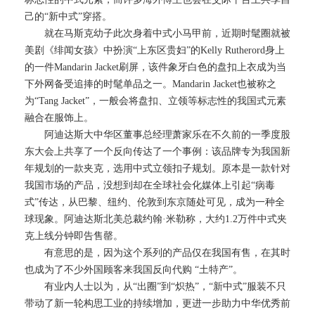
己的“新中式”穿搭。
就在马斯克幼子此次身着中式小马甲前，近期时髦圈就被
美剧《绯闻女孩》中扮演“上东区贵妇”的Kelly Rutherord身上
的一件Mandarin Jacket刷屏，该件象牙白色的盘扣上衣成为当
下外网备受追捧的时髦单品之一。Mandarin Jacket也被称之
为“Tang Jacket”，一般会将盘扣、立领等标志性的我国式元素
融合在服饰上。
阿迪达斯大中华区董事总经理萧家乐在不久前的一季度股
东大会上共享了一个反向传达了一个事例：该品牌专为我国新
年规划的一款夹克，选用中式立领扣子规划。原本是一款针对
我国市场的产品，没想到却在全球社会化媒体上引起“病毒
式”传达，从巴黎、纽约、伦敦到东京随处可见，成为一种全
球现象。阿迪达斯北美总裁约翰·米勒称，大约1.2万件中式夹
克上线分钟即告售罄。
有意思的是，因为这个系列的产品仅在我国有售，在其时
也成为了不少外国顾客来我国反向代购 “土特产”。
有业内人士以为，从“出圈”到“炽热”，“新中式”服装不只
带动了新一轮构思工业的持续增加，更进一步助力中华优秀前