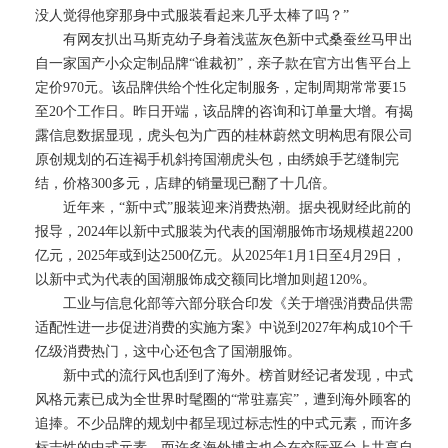
没人觉得他穿那身中式服装看起来几乎太棒了吗？”
有网友扒出马斯克幼子身着浅蓝灰色新中式桑蚕丝马甲出
自一家国产小众定制品牌“谁裁初”，亲子款在官方出售平台上
定价970元。该品牌供给个性化定制服务，定制周期常常要15
至20个工作日。昨日开端，该品牌的咨询和订单量大增。有揭
露信息数据显现，虎头包为广西的桂林蔚然文明构思有限公司
原创规划的石连褐手机斜挎国潮虎头包，由绣娘手艺缝制完
结，价格300多元，店肆的销量现已翻了十几倍。
近年来，“新中式”服装迎来消费热潮。据央视财经此前的
报导，2024年以新中式服装为代表的国潮服饰市场规模超2200
亿元，2025年或到达2500亿元。从2025年1月1日至4月29日，
以新中式为代表的国潮服饰成交额同比增加则超120%。
工业与信息化部等六部分联合印发《关于增强消费品供需
适配性进一步促进消费的实施方案》中说到2027年构成10个千
亿级消费热门，这中心还包含了国潮服饰。
新中式的流行风也刮到了海外。榜首财经记者发现，中式
风格元素已成为全世界时髦圈的“常驻嘉宾”，遭到海外顾客的
追捧。不少品牌的规划中都呈现过标志性的中式元素，而许多
标志性的中式元素，而许多海外博主也会在交际平台上共享自