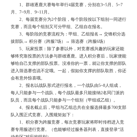
1、群雄逐鹿大赛每年举行4届竞赛，分别在3~5月、5~7
月、7~9月、9~11月。
2、每届竞赛分为2个阶段，每个阶段按以下组别一同进行
竞赛，而且每个组别又可分甲组、乙组自在报名。
3、每阶段的竞赛流程为：甲组、乙组报名→ 交锋积分选
拔部队→ 积分赛（跨服7场）→ 筛选赛（跨服6场）
5、玩家投票：除了参赛以外，对竞赛感兴趣的玩家还能
够终究靠投票的方法参与群雄逐鹿。进入积分赛后，玩家便能
够给自己支撑的部队投票。没准你的一票，就让你支撑的部队
进入筛选赛也说不定哦。一起，假如你支撑的部队取胜，你还
会有意外惊喜哦。
2、报名以战队形式进行报名，一个战队由5~8人组成，
每人只能参与一个战队，每个战队最多只能接纳2名同门派的
队员，而且每个战队只能参与一个组别（甲组或乙组）。
4、报名截止后，甲组与乙组总共在全服选择最多700支部
队入围正式竞赛。入围规矩如下：
1、积分赛为跨服竞赛，每次竞赛玩家将即时传档进入竞
赛专用服进行竞赛。（也能够经过服务器列表，直接登录“活
动专区”对应的组别）